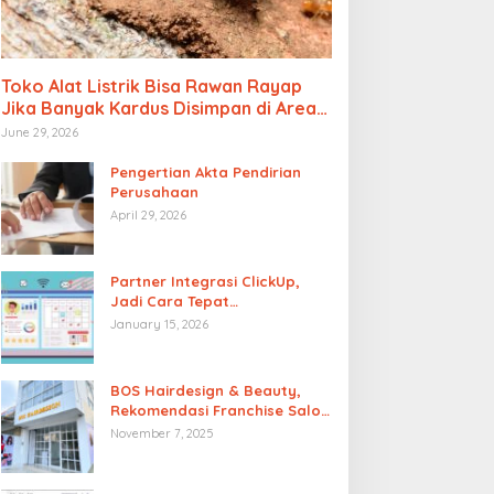
Toko Alat Listrik Bisa Rawan Rayap
Jika Banyak Kardus Disimpan di Area
Lembap
June 29, 2026
Pengertian Akta Pendirian
Perusahaan
April 29, 2026
Partner Integrasi ClickUp,
Jadi Cara Tepat
Memaksimalkan Potensi Bisnis
January 15, 2026
entingnya Buku Kas
Toko Alat Listrik Bisa
arian bagi Bisnis dan Tips
Rawan Rayap Jika Banyak
BOS Hairdesign & Beauty,
engelolanya
Kardus Disimpan di Area
Rekomendasi Franchise Salon
Lembap
Wanita
November 7, 2025