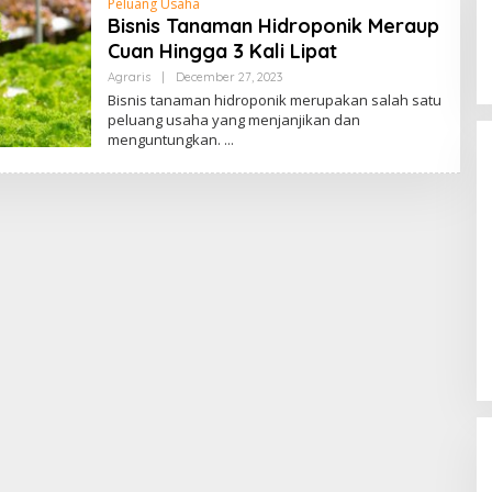
Peluang Usaha
Bisnis Tanaman Hidroponik Meraup
Cuan Hingga 3 Kali Lipat
Agraris
|
December 27, 2023
B
Y
Bisnis tanaman hidroponik merupakan salah satu
B
peluang usaha yang menjanjikan dan
L
menguntungkan.
O
G
P
E
N
G
U
S
A
H
12 Potongan Rambut Side Part,
A
Tren Model Gaya Rambut Side
Part
In Gaya Hidup
|
March 7, 2024