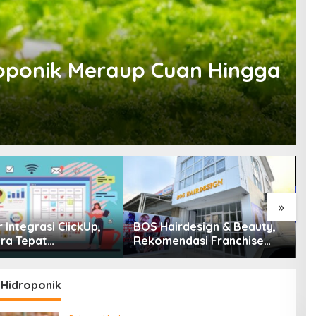
roponik Meraup Cuan Hingga
»
 Integrasi ClickUp,
BOS Hairdesign & Beauty,
P
ara Tepat
Rekomendasi Franchise
H
imalkan Potensi
Salon Wanita
M
 Hidroponik