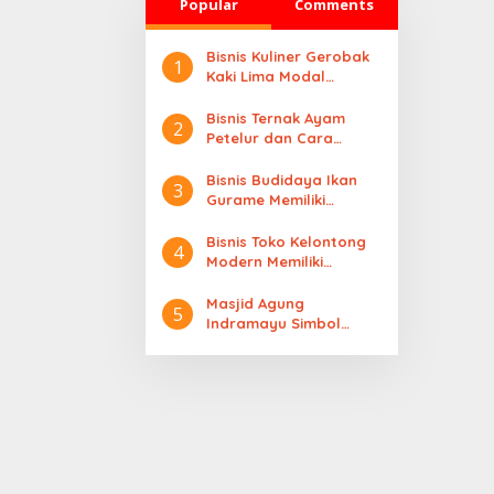
Popular
Comments
Bisnis Kuliner Gerobak
1
Kaki Lima Modal
Minimalis Omset
Berlapis
Bisnis Ternak Ayam
2
Petelur dan Cara
Memulainya Khusus
Pemula
Bisnis Budidaya Ikan
3
Gurame Memiliki
Peluang Pasar Yang
Besar
Bisnis Toko Kelontong
4
Modern Memiliki
Peluang Usaha Yang
Menjanjikan
Masjid Agung
5
Indramayu Simbol
Kejayaan Islam di
Pantura