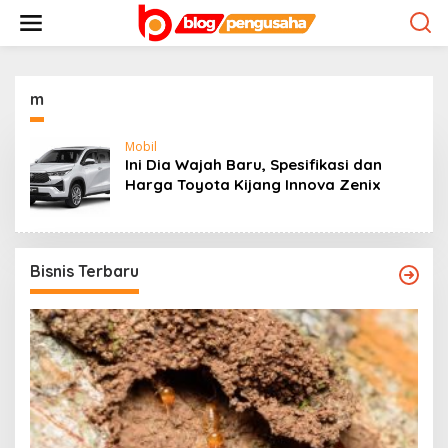
S
k
i
p
t
o
m
c
o
Mobil
n
Ini Dia Wajah Baru, Spesifikasi dan
t
Harga Toyota Kijang Innova Zenix
e
n
t
Bisnis Terbaru