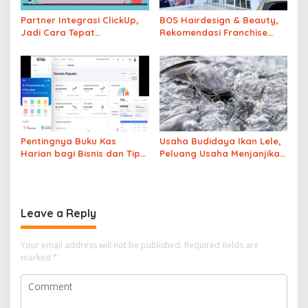
Partner Integrasi ClickUp,
BOS Hairdesign & Beauty,
Jadi Cara Tepat
Rekomendasi Franchise
Memaksimalkan Potensi
Salon Wanita
Bisnis
Pentingnya Buku Kas
Usaha Budidaya Ikan Lele,
Harian bagi Bisnis dan Tips
Peluang Usaha Menjanjikan
Mengelolanya
dan Menguntungkan
Leave a Reply
Your email address will not be published.
Required fields are
marked
*