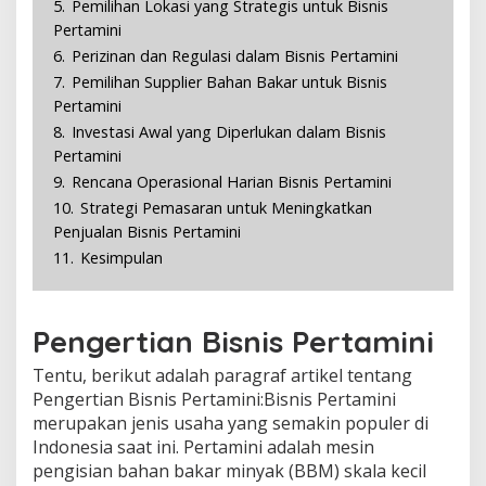
5.
Pemilihan Lokasi yang Strategis untuk Bisnis
T
Pertamini
i
p
6.
Perizinan dan Regulasi dalam Bisnis Pertamini
s
7.
Pemilihan Supplier Bahan Bakar untuk Bisnis
S
Pertamini
u
8.
Investasi Awal yang Diperlukan dalam Bisnis
k
s
Pertamini
e
9.
Rencana Operasional Harian Bisnis Pertamini
s
10.
Strategi Pemasaran untuk Meningkatkan
Penjualan Bisnis Pertamini
11.
Kesimpulan
Pengertian Bisnis Pertamini
Tentu, berikut adalah paragraf artikel tentang
Pengertian Bisnis Pertamini:Bisnis Pertamini
merupakan jenis usaha yang semakin populer di
Indonesia saat ini. Pertamini adalah mesin
pengisian bahan bakar minyak (BBM) skala kecil