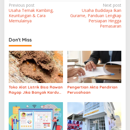
P
Previous post
Next post
Usaha Ternak Kambing,
Usaha Budidaya Ikan
o
Keuntungan & Cara
Gurame, Panduan Lengkap
Memulainya
Persiapan Hingga
s
Pemasaran
t
n
Don't Miss
a
v
i
g
a
Toko Alat Listrik Bisa Rawan
Pengertian Akta Pendirian
t
Rayap Jika Banyak Kardus
Perusahaan
Disimpan di Area Lembap
i
o
n