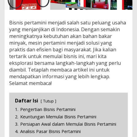
t
a
m
i
Bisnis pertamini menjadi salah satu peluang usaha
n
yang menjanjikan di Indonesia. Dengan semakin
i
meningkatnya kebutuhan akan bahan bakar
,
minyak, mesin pertamini menjadi solusi yang
S
t
praktis dan efisien bagi masyarakat. Jika kalian
r
tertarik untuk memulai bisnis ini, mari kita
a
eksplorasi bersama langkah-langkah yang perlu
t
diambil. Tetaplah membaca artikel ini untuk
e
g
mendapatkan informasi yang lebih lengkap.
i
Selamat membaca!
,
M
o
Daftar Isi
Tutup
d
a
1.
Pengertian Bisnis Pertamini
l
2.
Keuntungan Memulai Bisnis Pertamini
,
3.
Persiapan Awal dalam Memulai Bisnis Pertamini
d
a
4.
Analisis Pasar Bisnis Pertamini
n