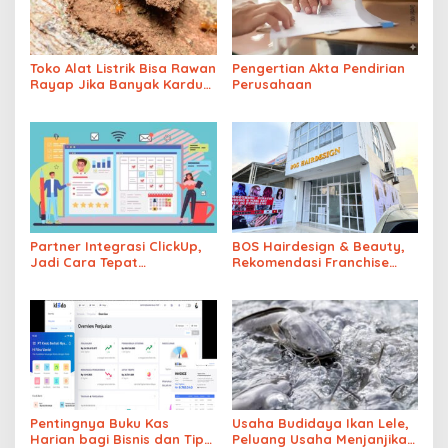
Toko Alat Listrik Bisa Rawan
Pengertian Akta Pendirian
Rayap Jika Banyak Kardus
Perusahaan
Disimpan di Area Lembap
Partner Integrasi ClickUp,
BOS Hairdesign & Beauty,
Jadi Cara Tepat
Rekomendasi Franchise
Memaksimalkan Potensi
Salon Wanita
Bisnis
Pentingnya Buku Kas
Usaha Budidaya Ikan Lele,
Harian bagi Bisnis dan Tips
Peluang Usaha Menjanjikan